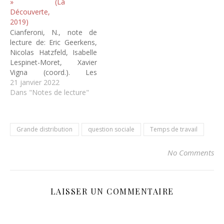
» (La
novembre 2013,
Découverte,
représente un événement
2019)
sans précédents. Voici la
Cianferoni, N., note de
promesse…
lecture de: Eric Geerkens,
Nicolas Hatzfeld, Isabelle
Lespinet-Moret, Xavier
Vigna (coord.). Les
enquêtes ouvrières dans
21 janvier 2022
l’Europe contemporaine:
Dans "Notes de lecture"
entre pratiques
scientifiques et passions
politiques (Paris: La
Grande distribution
question sociale
Temps de travail
Découverte, 455 p.), Les
Mondes du Travail, n°127,
2021, p. 197-200. Ce livre
No Comments
coordonné par Éric
Geerkens, Nicolas
Hatzfeld, Isabelle
LAISSER UN COMMENTAIRE
Lespinet-Moret…