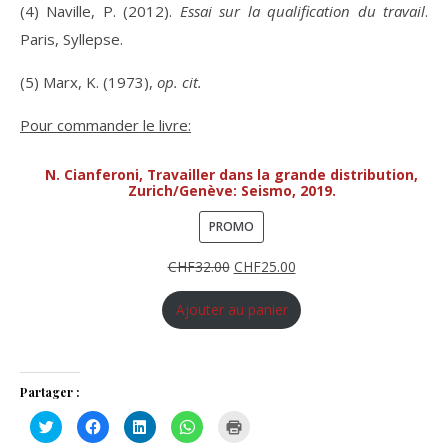
(4) Naville, P. (2012).
Essai sur la qualification du travail
.
Paris, Syllepse.
(5) Marx, K. (1973),
op. cit.
Pour commander le livre:
N. Cianferoni, Travailler dans la grande distribution,
Zurich/Genève: Seismo, 2019.
PRODUIT EN PROMOTION
PROMO
CHF
32.00
CHF
25.00
Ajouter au panier
Partager :
C
C
C
C
C
l
l
l
l
l
i
i
i
i
i