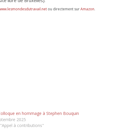
é libre de Bruxelles).
www.lesmondesdutravail.net
ou directement sur
Amazon
.
olloque en hommage à Stephen Bouquin
ptembre 2025
"Appel à contributions"