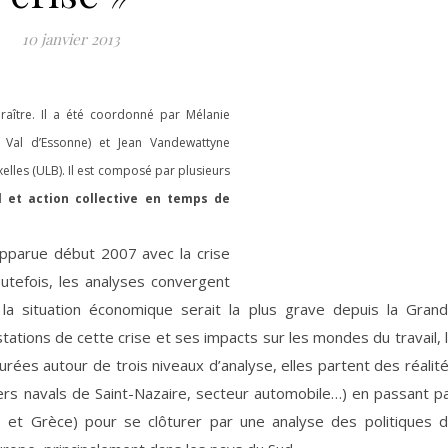
10 janvier 2013
aître. Il a été coordonné par Mélanie
ry Val d’Essonne) et Jean Vandewattyne
elles (ULB). Il est composé par plusieurs
l et action collective en temps de
apparue début 2007 avec la crise
tefois, les analyses convergent
la situation économique serait la plus grave depuis la Gran
ations de cette crise et ses impacts sur les mondes du travail, 
urées autour de trois niveaux d’analyse, elles partent des réalit
ers navals de Saint-Nazaire, secteur automobile…) en passant p
e et Grèce) pour se clôturer par une analyse des politiques 