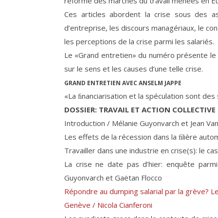
réforme des marchés du travail menées en Eu
Ces articles abordent la crise sous des as
d’entreprise, les discours managériaux, le c
les perceptions de la crise parmi les salariés.
Le «Grand entretien» du numéro présente le 
sur le sens et les causes d’une telle crise.
GRAND ENTRETIEN AVEC ANSELM JAPPE
«La ﬁnanciarisation et la spéculation sont d
DOSSIER: TRAVAIL ET ACTION COLLECTIVE 
Introduction / Mélanie Guyonvarch et Jean V
Les effets de la récession dans la ﬁlière aut
Travailler dans une industrie en crise(s): le ca
La crise ne date pas d’hier: enquête parmi
Guyonvarch et Gaëtan Flocco
Répondre au dumping salarial par la grève? Le
Genève / Nicola Cianferoni