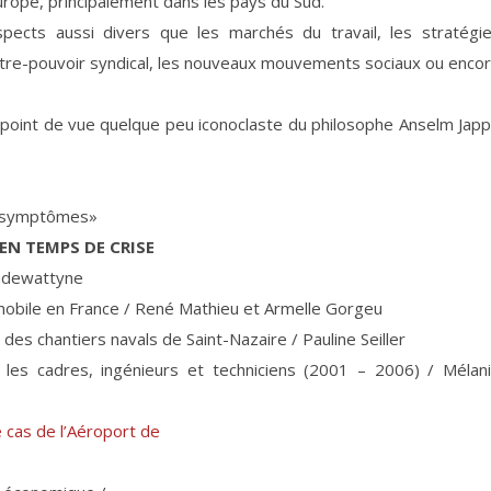
rope, principalement dans les pays du Sud.
pects aussi divers que les marchés du travail, les stratégi
ontre-pouvoir syndical, les nouveaux mouvements sociaux ou enco
point de vue quelque peu iconoclaste du philosophe Anselm Jap
es symptômes»
EN TEMPS DE CRISE
andewattyne
omobile en France / René Mathieu et Armelle Gorgeu
s des chantiers navals de Saint-Nazaire / Pauline Seiller
 les cadres, ingénieurs et techniciens (2001 – 2006) / Mélan
 cas de l’Aéroport de