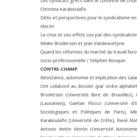
Les syndicats grecs dans le contexte de cris
Christina Karakioulafis
Déﬁs et perspectives pour le syndicalisme en
Morón
La crise et ses effets vus par des syndicaliste
Meike Brodersen et Jean Vandewattyne
Quand les réformes du marché du travail favori
socio-professionnelle / Stéphen Bouquin
CONTRE-CHAMP
Résistance, autonomie et implication des salari
Ont collaboré au dossier (par ordre alphabét
Brodersen (Université libre de Bruxelles), 
(Lausanne)), Gaëtan Flocco (Université d
Sociologiques et Politiques de Paris), Mé
Karakioulafis (Université de Crête), René Ma
Antonio Antón Morón (Université Autonome d