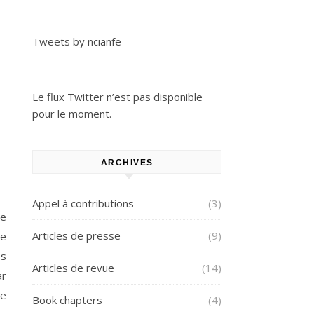
Tweets by ncianfe
Le flux Twitter n’est pas disponible
pour le moment.
ARCHIVES
Appel à contributions
(3)
de
Articles de presse
(9)
le
és
Articles de revue
(14)
ar
de
Book chapters
(4)