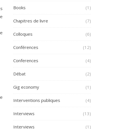
Books
(1)
es
re
Chapitres de livre
(7)
pe
Colloques
(6)
Conférences
(12)
Conferences
(4)
Débat
(2)
Gig economy
(1)
ie
Interventions publiques
(4)
Interviews
(13)
Interviews
(1)