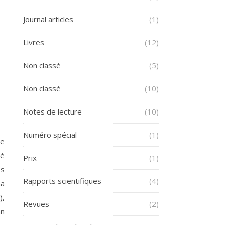
Journal articles
(1)
Livres
(12)
Non classé
(5)
Non classé
(10)
Notes de lecture
(10)
Numéro spécial
(1)
ke
té
Prix
(1)
es
Rapports scientifiques
(4)
na
),
Revues
(2)
an