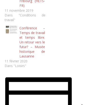
Fribourg (HETS-
FR)
11 novembre 2019
Dans "Conditions de
travail"
Conférence –
Temps de travail
et temps libre.
Un retour vers le
futur? – Musée
historique de
Lausanne
11 février 2020
Dans "Loisirs"