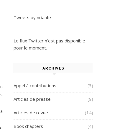
Tweets by ncianfe
Le flux Twitter n’est pas disponible
pour le moment.
ARCHIVES
Appel à contributions
(3)
on
es
Articles de presse
(9)
la
Articles de revue
(14)
Book chapters
(4)
le