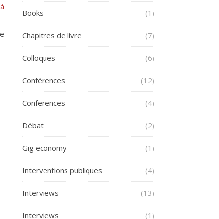
 à
Books
(1)
re
Chapitres de livre
(7)
Colloques
(6)
Conférences
(12)
Conferences
(4)
Débat
(2)
Gig economy
(1)
Interventions publiques
(4)
Interviews
(13)
Interviews
(1)