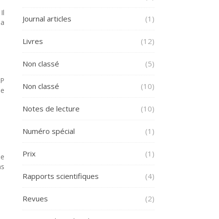
Il
Journal articles
(1)
la
Livres
(12)
Non classé
(5)
SP
Non classé
(10)
ne
Notes de lecture
(10)
Numéro spécial
(1)
Prix
(1)
de
ns
Rapports scientifiques
(4)
Revues
(2)