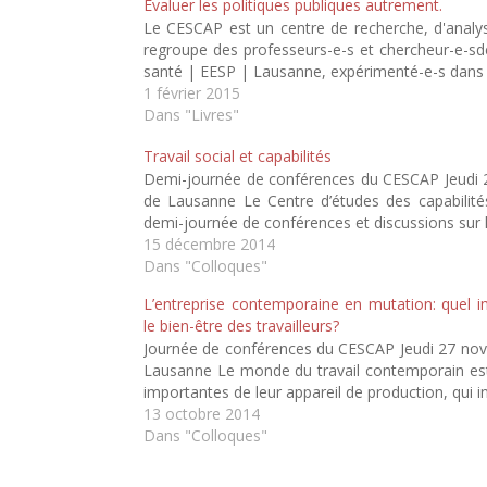
Evaluer les politiques publiques autrement.
w
a
i
h
r
i
c
n
a
e
Le CESCAP est un centre de recherche, d'analyse e
t
e
k
t
d
t
b
e
s
a
regroupe des professeurs-e-s et chercheur-e-sde 
e
o
d
A
n
santé | EESP | Lausanne, expérimenté-e-s dans
r
o
I
p
s
(
k
n
p
u
1 février 2015
o
(
(
(
n
u
o
o
o
e
Dans "Livres"
v
u
u
u
n
r
v
v
v
o
e
r
r
r
u
Travail social et capabilités
d
e
e
e
v
a
d
d
d
e
Demi-journée de conférences du CESCAP Jeudi 22 
n
a
a
a
l
de Lausanne Le Centre d’études des capabilités
s
n
n
n
l
u
s
s
s
e
demi-journée de conférences et discussions sur 
n
u
u
u
f
e
n
n
n
e
15 décembre 2014
n
e
e
e
n
Dans "Colloques"
o
n
n
n
ê
u
o
o
o
t
v
u
u
u
r
L’entreprise contemporaine en mutation: quel i
e
v
v
v
e
l
e
e
e
)
le bien-être des travailleurs?
l
l
l
l
e
l
l
l
Journée de conférences du CESCAP Jeudi 27 novem
f
e
e
e
Lausanne Le monde du travail contemporain est 
e
f
f
f
n
e
e
e
importantes de leur appareil de production, qui 
ê
n
n
n
t
ê
ê
ê
13 octobre 2014
r
t
t
t
Dans "Colloques"
e
r
r
r
)
e
e
e
)
)
)